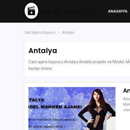
ANASAYFA
Cast Ajans Başvuru
Antalya
Antalya
Cast ajans başvuru Antalya ilindeki projeler ve Model, Ma
ilanları listesi.
An
Ant
Mank
ola