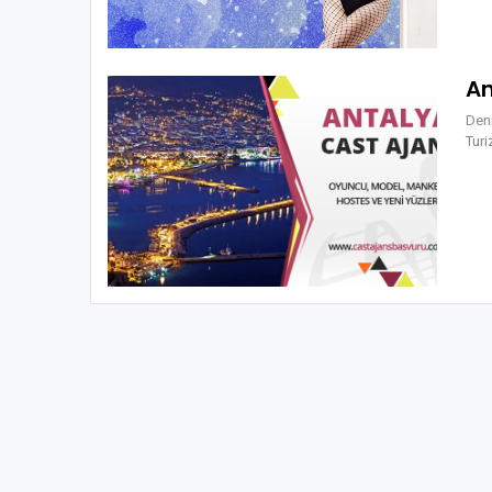
An
Deni
Turi