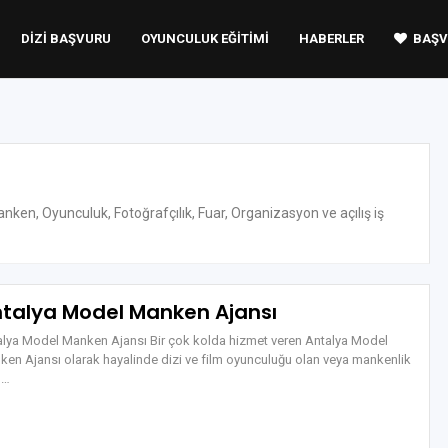
DIZI BAŞVURU
OYUNCULUK EĞITIMI
HABERLER
BAŞV
nken, Oyunculuk, Fotoğrafçılık, Fuar, Organizasyon ve açılış iş
talya Model Manken Ajansı
alya Model Manken Ajansı Bir çok kolda hizmet veren Antalya Model
en Ajansı olarak hayalinde dizi ve film oyunculuğu olan veya mankenlik
n…