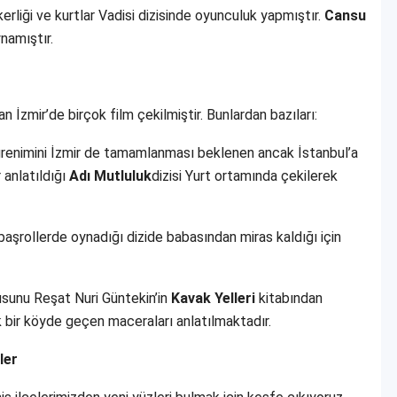
erliği ve kurtlar Vadisi dizisinde oyunculuk yapmıştır.
Cansu
ynamıştır.
n İzmir’de birçok film çekilmiştir. Bunlardan bazıları:
öğrenimini İzmir de tamamlanması beklenen ancak İstanbul’a
 anlatıldığı
Adı Mutluluk
dizisi Yurt ortamında çekilerek
başrollerde oynadığı dizide babasından miras kaldığı için
nusunu Reşat Nuri Güntekin’in
Kavak Yelleri
kitabından
k bir köyde geçen maceraları anlatılmaktadır.
ler