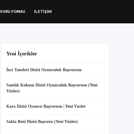
VURU FORMU
İLETIŞIM
Yeni İçerikler
İnci Taneleri Dizisi Oyunculuk Başvurusu
Sandık Kokusu Dizisi Oyunculuk Başvurusu (Yeni
Yüzler)
Kara Dizisi Oyuncu Başvurusu | Yeni Yüzler
Sakla Beni Dizisi Başvuru (Yeni Yüzler)