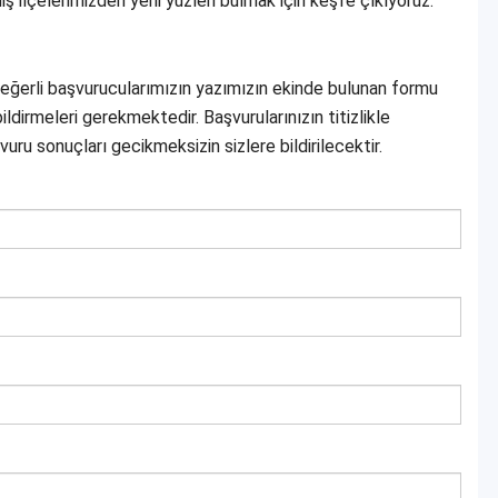
ş ilçelerimizden yeni yüzleri bulmak için keşfe çıkıyoruz.
değerli başvurucularımızın yazımızın ekinde bulunan formu
ildirmeleri gerekmektedir. Başvurularınızın titizlikle
vuru sonuçları gecikmeksizin sizlere bildirilecektir.