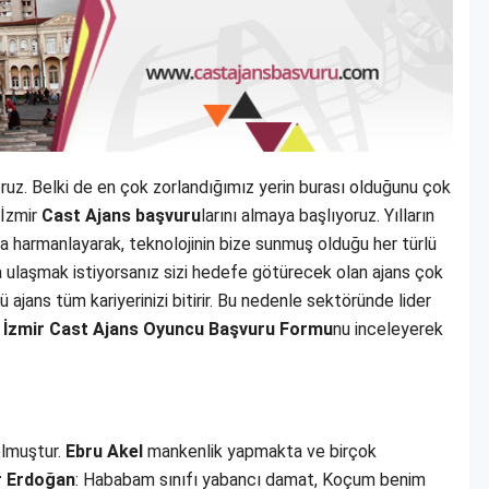
yoruz. Belki de en çok zorlandığımız yerin burası olduğunu çok
 İzmir
Cast Ajans başvuru
larını almaya başlıyoruz. Yılların
rada harmanlayarak, teknolojinin bize sunmuş olduğu her türlü
ulaşmak istiyorsanız sizi hedefe götürecek olan ajans çok
ü ajans tüm kariyerinizi bitirir. Bu nedenle sektöründe lider
n
İzmir Cast Ajans Oyuncu Başvuru Formu
nu inceleyerek
olmuştur.
Ebru Akel
mankenlik yapmakta ve birçok
r Erdoğan
: Hababam sınıfı yabancı damat, Koçum benim