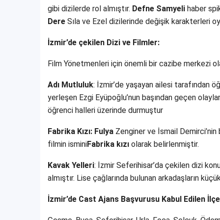
gibi dizilerde rol almıştır.
Defne Samyeli
haber spik
Dere
Sıla ve Ezel dizilerinde değişik karakterleri o
İzmir’de çekilen Dizi ve Filmler:
Film Yönetmenleri için önemli bir cazibe merkezi ola
Adı Mutluluk
: İzmir’de yaşayan ailesi tarafından 
yerleşen Ezgi Eyüpoğlu’nun başından geçen olaylar
öğrenci halleri üzerinde durmuştur
Fabrika Kızı: Fulya
Zenginer ve İsmail Demirci’nin 
filmin ismini
Fabrika kızı
olarak belirlenmiştir.
Kavak Yelleri
: İzmir Seferihisar’da çekilen dizi ko
almıştır. Lise çağlarında bulunan arkadaşların küçü
İzmir’de Cast Ajans Başvurusu Kabul Edilen İlçe