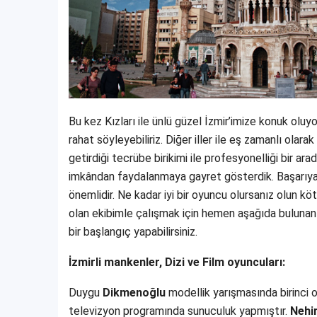
Bu kez Kızları ile ünlü güzel İzmir’imize konuk olu
rahat söyleyebiliriz. Diğer iller ile eş zamanlı olarak
getirdiği tecrübe birikimi ile profesyonelliği bir a
imkândan faydalanmaya gayret gösterdik. Başarıya 
önemlidir. Ne kadar iyi bir oyuncu olursanız olun köt
olan ekibimle çalışmak için hemen aşağıda buluna
bir başlangıç yapabilirsiniz.
İzmirli mankenler, Dizi ve Film oyuncuları:
Duygu
Dikmenoğlu
modellik yarışmasında birinci 
televizyon programında sunuculuk yapmıştır.
Nehi