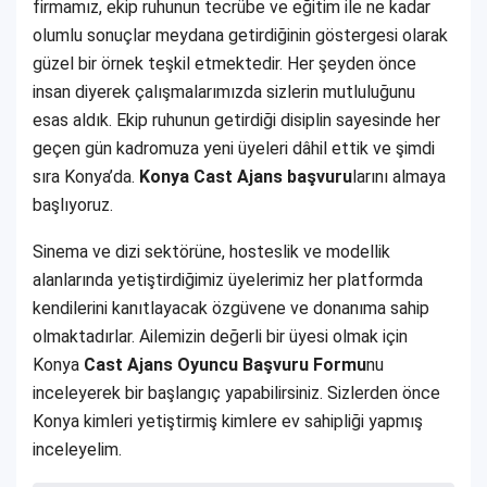
firmamız, ekip ruhunun tecrübe ve eğitim ile ne kadar
olumlu sonuçlar meydana getirdiğinin göstergesi olarak
güzel bir örnek teşkil etmektedir. Her şeyden önce
insan diyerek çalışmalarımızda sizlerin mutluluğunu
esas aldık. Ekip ruhunun getirdiği disiplin sayesinde her
geçen gün kadromuza yeni üyeleri dâhil ettik ve şimdi
sıra Konya’da.
Konya Cast Ajans başvuru
larını almaya
başlıyoruz.
Sinema ve dizi sektörüne, hosteslik ve modellik
alanlarında yetiştirdiğimiz üyelerimiz her platformda
kendilerini kanıtlayacak özgüvene ve donanıma sahip
olmaktadırlar. Ailemizin değerli bir üyesi olmak için
Konya
Cast Ajans Oyuncu Başvuru Formu
nu
inceleyerek bir başlangıç yapabilirsiniz. Sizlerden önce
Konya kimleri yetiştirmiş kimlere ev sahipliği yapmış
inceleyelim.