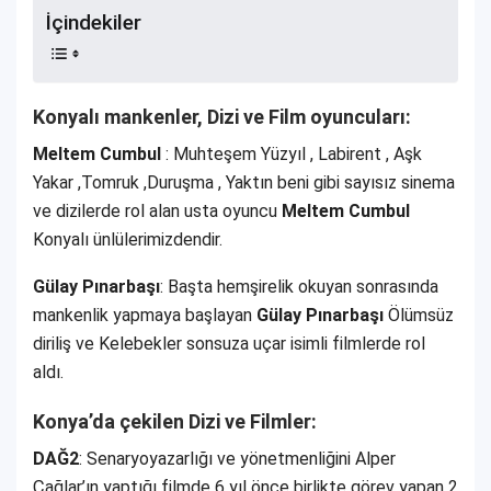
İçindekiler
Konyalı mankenler, Dizi ve Film oyuncuları:
Meltem Cumbul
: Muhteşem Yüzyıl , Labirent , Aşk
Yakar ,Tomruk ,Duruşma , Yaktın beni gibi sayısız sinema
ve dizilerde rol alan usta oyuncu
Meltem Cumbul
Konyalı ünlülerimizdendir.
Gülay Pınarbaşı
: Başta hemşirelik okuyan sonrasında
mankenlik yapmaya başlayan
Gülay Pınarbaşı
Ölümsüz
diriliş ve Kelebekler sonsuza uçar isimli filmlerde rol
aldı.
Konya’da çekilen Dizi ve Filmler:
DAĞ2
: Senaryoyazarlığı ve yönetmenliğini Alper
Çağlar’ın yaptığı filmde 6 yıl önce birlikte görev yapan 2