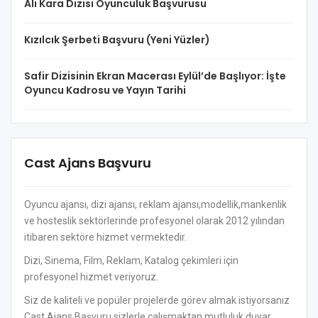
Alı Kara Dizisi Oyunculuk Başvurusu
Kızılcık Şerbeti Başvuru (Yeni Yüzler)
Safir Dizisinin Ekran Macerası Eylül’de Başlıyor: İşte
Oyuncu Kadrosu ve Yayın Tarihi
Cast Ajans Başvuru
Oyuncu ajansı, dizi ajansı, reklam ajansı,modellik,mankenlik
ve hosteslik sektörlerinde profesyonel olarak 2012 yılından
itibaren sektöre hizmet vermektedir.
Dizi, Sinema, Film, Reklam, Katalog çekimleri için
profesyonel hizmet veriyoruz.
Siz de kaliteli ve popüler projelerde görev almak istiyorsanız
Cast Ajans Başvuru sizlerle çalışmaktan mutluluk duyar.