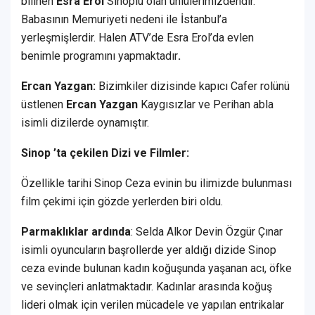
bilinen
Esra Erol
Sinoplu olan ünlülerimizdendir.
Babasının Memuriyeti nedeni ile İstanbul’a
yerleşmişlerdir. Halen ATV’de Esra Erol’da evlen
benimle programını yapmaktadır
.
Ercan Yazgan:
Bizimkiler dizisinde kapıcı Cafer rolünü
üstlenen
Ercan Yazgan
Kaygısızlar ve Perihan abla
isimli dizilerde oynamıştır.
Sinop ’ta çekilen Dizi ve Filmler:
Özellikle tarihi Sinop Ceza evinin bu ilimizde bulunması
film çekimi için gözde yerlerden biri oldu.
Parmaklıklar ardında
: Selda Alkor Devin Özgür Çınar
isimli oyuncuların başrollerde yer aldığı dizide Sinop
ceza evinde bulunan kadın koğuşunda yaşanan acı, öfke
ve sevinçleri anlatmaktadır. Kadınlar arasında koğuş
lideri olmak için verilen mücadele ve yapılan entrikalar