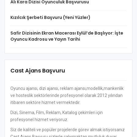
Alı Kara Dizisi Oyunculuk Başvurusu
Kızılcık Şerbeti Başvuru (Yeni Yüzler)
Safir Dizisinin Ekran Macerası Eylül’de Başlıyor: İşte
Oyuncu Kadrosu ve Yayın Tarihi
Cast Ajans Başvuru
Oyuncu ajansı, dizi ajansı, reklam ajansı,modellik,mankenlik
ve hosteslik sektörlerinde profesyonel olarak 2012 yılından
itibaren sektöre hizmet vermektedir.
Dizi, Sinema, Film, Reklam, Katalog çekimleri için
profesyonel hizmet veriyoruz.
Siz de kaliteli ve popüler projelerde görev almak istiyorsanız
Cast Ajans Başvuru sizlerle çalışmaktan mutluluk duyar.