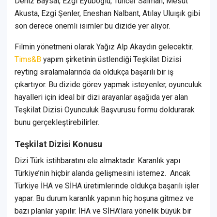
Deniz Baysal, Ezgi Eyüboğlu, Tuncer Salman, Mesut
Akusta, Ezgi Şenler, Eneshan Nalbant, Atılay Uluışık gibi
son derece önemli isimler bu dizide yer alıyor.
Filmin yönetmeni olarak Yağız Alp Akaydın gelecektir.
Tims&B
yapım şirketinin üstlendiği Teşkilat Dizisi
reyting sıralamalarında da oldukça başarılı bir iş
çıkartıyor. Bu dizide görev yapmak isteyenler, oyunculuk
hayalleri için ideal bir dizi arayanlar aşağıda yer alan
Teşkilat Dizisi Oyunculuk Başvurusu formu doldurarak
bunu gerçekleştirebilirler.
Teşkilat Dizisi Konusu
Dizi Türk istihbaratını ele almaktadır. Karanlık yapı
Türkiye’nin hiçbir alanda gelişmesini istemez. Ancak
Türkiye İHA ve SİHA üretimlerinde oldukça başarılı işler
yapar. Bu durum karanlık yapının hiç hoşuna gitmez ve
bazı planlar yapılır. İHA ve SİHA’lara yönelik büyük bir